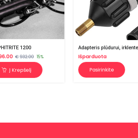
HITRITE 1200
Adapteris plūdurui, irklente
96.00
Išparduota
€
932.00
15%
Pasirinkite
Į Krepšelį