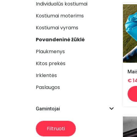
Individualūs kostiumai
Kostiumai moterims
Kostiumai vyrams
Povandeninė žūklė
Plaukmenys
Kitos prekės
Mai
Irklentės
€
1
Paslaugos
Gamintojai
Filtruoti