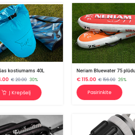
šas kostiumams 40L
Neriam Bluewater 75 plūd
4.00
€
115.00
€
20.00
30%
€
156.00
26%
Pasirinkite
Į Krepšelį