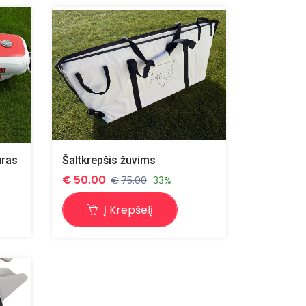
uras
Šaltkrepšis žuvims
€
50.00
€
75.00
33%
Į Krepšelį