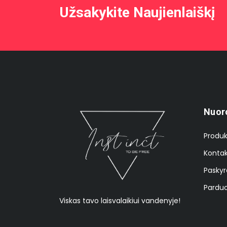
Užsakykite Naujienlaiškį
Nuor
Produk
Kontak
Paskyr
Parduo
Viskas tavo laisvalaikiui vandenyje!