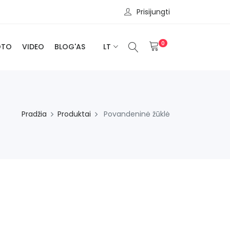
Prisijungti
0
OTO
VIDEO
BLOG'AS
LT
Pradžia
Produktai
Povandeninė žūklė