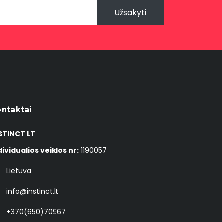
Užsakyti
ntaktai
STINCT LT
dividualios veiklos nr:
1190057
Lietuva
info@instinct.lt
+370(650)70967