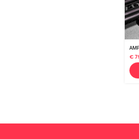
AMP
€
7